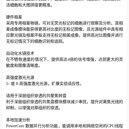
活细胞和大图拼接更精准。
硬件相差
采用专用相差物镜，可对无荧光标记的细胞进行观察及分析。其相
差成像模块能获得更高对比度的无标记图像，且光源组件中具有相
应聚光镜及相差环板支持无标记相差成像，提供高对比图像并进行
无标记情况下的细胞识别和追踪。
自动化水镜技术
在不牺牲速度的情况下，提供高达
4倍的信号增强，达到更大的灵
敏度和图像清晰度。
高强度激光光源
5- 或 8-高强度激光光源，扩展实验适应性。
适用于深层组织穿透的共聚焦转盘
利于深层组织穿透的共焦盘模块模块减少串扰，提升对离焦光线的
抑制，以增强对厚组织的穿透。
本地加速分析
PowerCore 数据并行分析功能，能调用本地和网络空闲的CPU线程