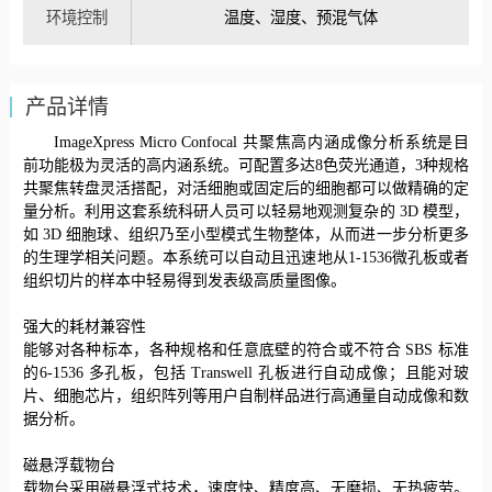
环境控制
温度、湿度、预混气体
产品详情
ImageXpress Micro Confocal 共聚焦高内涵成像分析系统是目
前功能极为灵活的高内涵系统。可配置多达8色荧光通道，3种规格
共聚焦转盘灵活搭配，对活细胞或固定后的细胞都可以做精确的定
量分析。利用这套系统科研人员可以轻易地观测复杂的 3D 模型，
如 3D 细胞球、组织乃至小型模式生物整体，从而进一步分析更多
的生理学相关问题。本系统可以自动且迅速地从1-1536微孔板或者
组织切片的样本中轻易得到发表级高质量图像。
强大的耗材兼容性
能够对各种标本，各种规格和任意底壁的符合或不符合
SBS 标准
的6-1536 多孔板，包括 Transwell 孔板进行自动成像；且能对玻
片、细胞芯片，组织阵列等用户自制样品进行高通量自动成像和数
据分析。
磁悬浮载物台
载物台采用磁悬浮式技术，速度快、精度高、无磨损、无热疲劳。