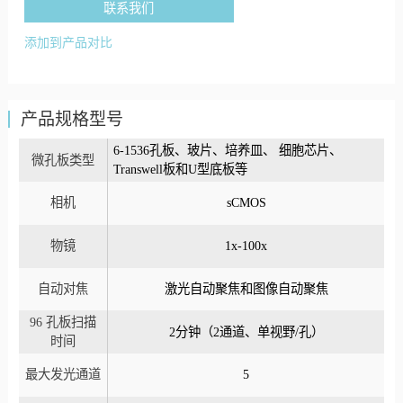
联系我们
添加到产品对比
产品规格型号
6-1536孔板、玻片、培养皿、 细胞芯片、
微孔板类型
Transwell板和U型底板等
相机
sCMOS
物镜
1x-100x
自动对焦
激光自动聚焦和图像自动聚焦
96 孔板扫描
2分钟（2通道、单视野/孔）
时间
最大发光通道
5