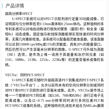
产品详情
超高分辨率
SPECT
U-SPECT系统可以对SPECT示踪剂进行定量3D功能成像，已
证明其均匀分辨率低至0.13mm离体和0.25mm体内。这种独特的多
专利系统可以对啮齿动物进行极快的聚焦（最短1秒）和全身（最
短8s）动态成像。固定伽马射线探测器能够实现快速的时间分辨
率，无需几何重新校准。该系统可以配备超灵敏准直器，该准直器
可以达到150000 cps/MBq或15%的灵敏度，具有20%的能量窗口，
然后仍然可以产生亚毫米分辨率的图像。U-SPECT可升级为高能
（HE）选项，是市场上唯一适用于高能量和治疗同位素（如
131I、188Re、213Bi、225Ac、223Ra等）的定量亚毫米成像的系
统。
VECTor：同时PET-SPECT
U-SPECT系统可随时升级超高清PET到集成的PET/SPECT系
统（“VECTor平台”），允许以前所未有的空间分辨率分别或同时
对PET和SPECT示踪剂进行亚毫米成像。此外，VECTor是市场上
唯一一个能够对PET同位素（如124I、76Br和82Rb）进行正电子无
距离成像，以及以<0.75 mm分辨率同时进行多同位素PET和
PET/SPECT成像的系统。这种独特的先进技术组合为MILabs赢得